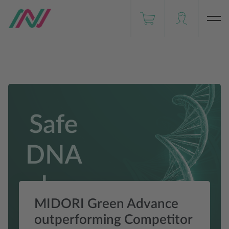
Händler weltweit
FastGene®
EN
NIPPON Genetics JAPAN
MIDORI Green Advance
outperforming Competitor